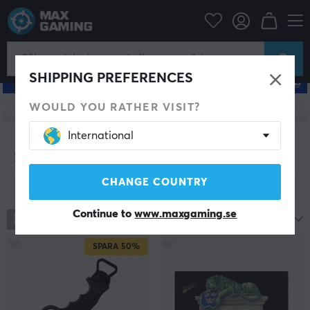
SHIPPING PREFERENCES
WOULD YOU RATHER VISIT?
ALLA PRODUKTER
International
Senaste smakerna från X-Gamer
CHANGE COUNTRY
Visa filter
Continue to
www.maxgaming.se
175
produkter
Nytt hos oss
SPARA
50%