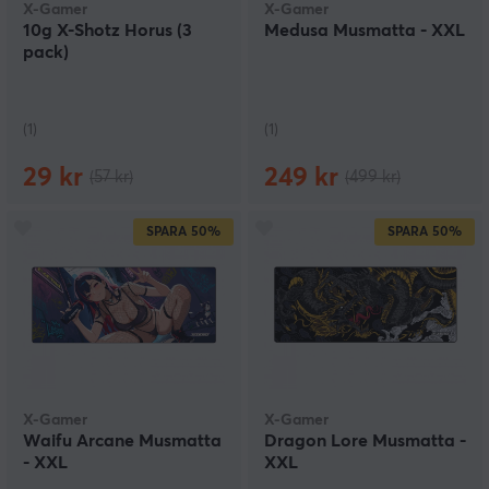
X-Gamer
X-Gamer
10g X-Shotz Horus (3
Medusa Musmatta - XXL
pack)
(1)
(1)
29 kr
249 kr
(57 kr)
(499 kr)
SPARA
50%
SPARA
50%
X-Gamer
X-Gamer
Waifu Arcane Musmatta
Dragon Lore Musmatta -
- XXL
XXL