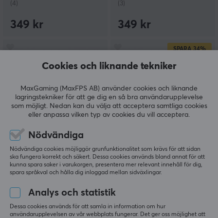
(4)
(3)
349 kr
349 kr
SPARA
34%
Cookies och liknande tekniker
MaxGaming (MaxFPS AB) använder cookies och liknande
lagringstekniker för att ge dig en så bra användarupplevelse
som möjligt. Nedan kan du välja att acceptera samtliga cookies
eller anpassa vilken typ av cookies du vill acceptera.
X-Gamer
X-Gamer
Nödvändiga
X-Zero Tutti Frutti - 100
X-Zero 2nd Sample Pack
Nödvändiga cookies möjliggör grunfunktionalitet som krävs för att sidan
Serveringar
+ Shaker (10
ska fungera korrekt och säkert. Dessa cookies används bland annat för att
Serveringar)
kunna spara saker i varukorgen, presentera mer relevant innehåll för dig,
spara språkval och hålla dig inloggad mellan sidväxlingar.
(6)
(10)
Analys och statistik
349 kr
99 kr
Dessa cookies används för att samla in information om hur
(149 kr)
användarupplevelsen av vår webbplats fungerar. Det ger oss möjlighet att