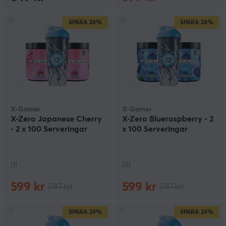
SPARA
24%
SPARA
24%
X-Gamer
X-Gamer
X-Zero Japanese Cherry
X-Zero Blueraspberry - 2
- 2 x 100 Serveringar
x 100 Serveringar
(1)
(0)
599 kr
599 kr
(787 kr)
(787 kr)
SPARA
24%
SPARA
24%