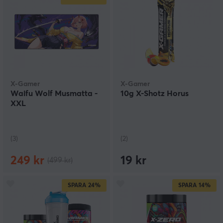
X-Gamer
X-Gamer
Waifu Wolf Musmatta -
10g X-Shotz Horus
XXL
(3)
(2)
249 kr
19 kr
(499 kr)
SPARA
24%
SPARA
14%