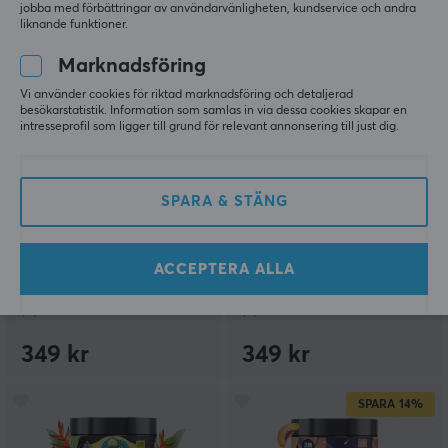
jobba med förbättringar av användarvänligheten, kundservice och andra
liknande funktioner.
Marknadsföring
Vi använder cookies för riktad marknadsföring och detaljerad
besökarstatistik. Information som samlas in via dessa cookies skapar en
intresseprofil som ligger till grund för relevant annonsering till just dig.
SPARA & STÄNG
X-Gamer
X-Gamer
X-Zero Forest Blueberry
X-Zero Raspberry
- 100 Serveringar
Liquorice - 100
Serveringar
ACCEPTERA ALLA
(4)
(2)
349 kr
349 kr
SPARA
14%