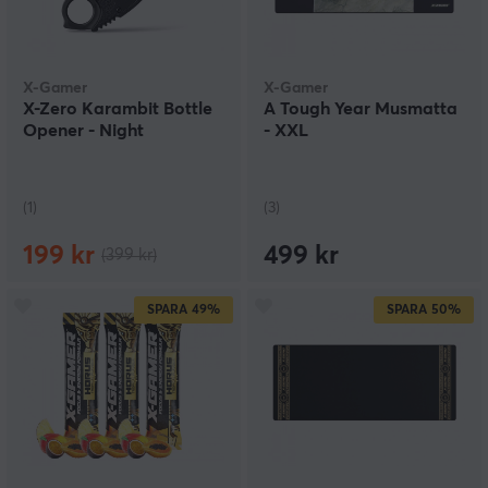
X-Gamer
X-Gamer
X-Zero Karambit Bottle
A Tough Year Musmatta
Opener - Night
- XXL
(1)
(3)
199 kr
499 kr
(399 kr)
SPARA
49%
SPARA
50%