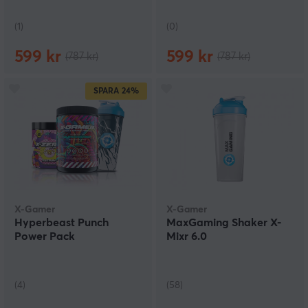
(1)
(0)
599 kr
599 kr
(787 kr)
(787 kr)
SPARA
24%
X-Gamer
X-Gamer
Hyperbeast Punch
MaxGaming Shaker X-
Power Pack
Mixr 6.0
(4)
(58)