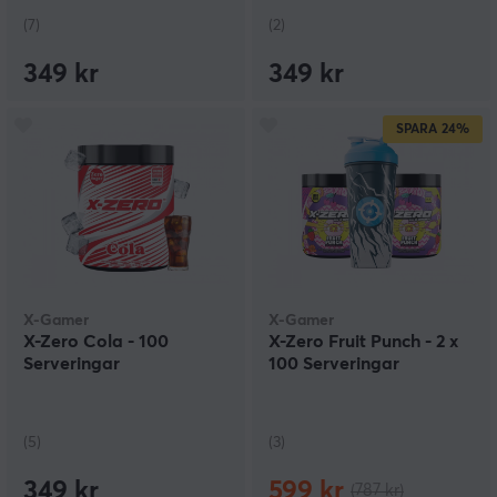
(7)
(2)
349 kr
349 kr
SPARA
24%
X-Gamer
X-Gamer
X-Zero Cola - 100
X-Zero Fruit Punch - 2 x
Serveringar
100 Serveringar
(5)
(3)
349 kr
599 kr
(787 kr)