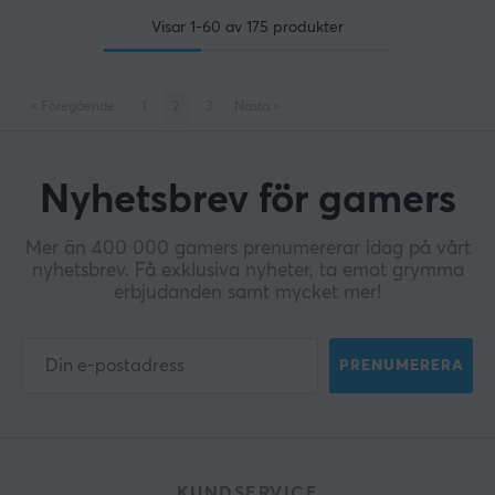
Visar
1-60
av
175
produkter
«
Föregående
1
2
3
Nästa
»
Nyhetsbrev för gamers
Mer än 400 000 gamers prenumererar idag på vårt
nyhetsbrev. Få exklusiva nyheter, ta emot grymma
erbjudanden samt mycket mer!
PRENUMERERA
KUNDSERVICE