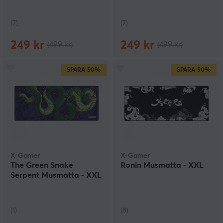
(7)
(7)
249 kr
249 kr
(499 kr)
(499 kr)
SPARA
50%
SPARA
50%
X-Gamer
X-Gamer
The Green Snake
Ronin Musmatta - XXL
Serpent Musmatta - XXL
(1)
(8)