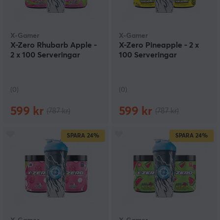
X-Gamer
X-Gamer
X-Zero Rhubarb Apple -
X-Zero Pineapple - 2 x
2 x 100 Serveringar
100 Serveringar
(0)
(0)
599 kr
599 kr
(787 kr)
(787 kr)
SPARA
24%
SPARA
24%