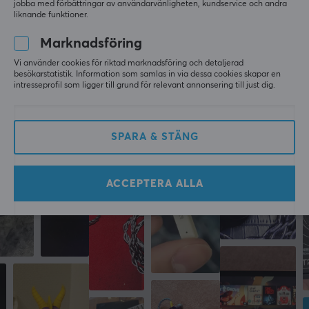
jobba med förbättringar av användarvänligheten, kundservice och andra
Cable Guys HOLDEM SEGA - Knuckles Mobil &amp; Kontrollhållare
liknande funktioner.
i fjol
Marknadsföring
Vi använder cookies för riktad marknadsföring och detaljerad
Mer från vårt Community
besökarstatistik. Information som samlas in via dessa cookies skapar en
intresseprofil som ligger till grund för relevant annonsering till just dig.
SPARA & STÄNG
ACCEPTERA ALLA