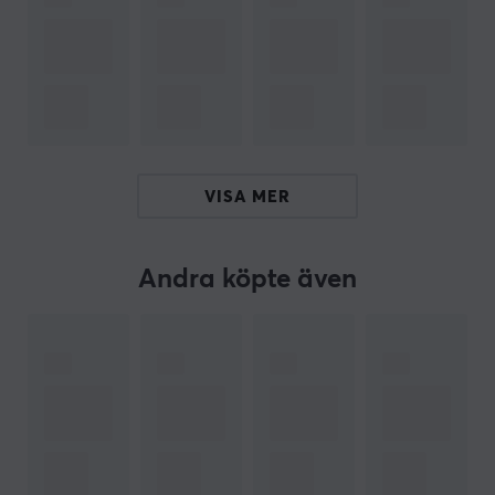
kommer inte att välta eller tappa dina enheter, vilket
gör dem till det perfekta tillskottet till alla
spelinrättningar. Oavsett om du vill byta kontroll
mellan spel eller bara ha enkel åtkomst till din mobil, så
är dessa hållare ett måste. Dessutom är de officiellt
licensierade, så du kan vara säker på att de har
godkänts av utvecklarna av dina favoritspel.
VISA MER
Cable Guys fungerar både som mobilhållare och
kontrollhållare, vilket gör dem extra praktiska. Så om
du letar efter ett roligt och praktiskt sätt att organisera
Andra köpte även
ditt utrymme, se till att skaffa en Cable Guy Phone &
Controller Holder för att göra din setup komplett!
ARTIKELNUMMER
Vårt artikelnummer: 31792
Tillv. artikelnummer: HDHMSG400607