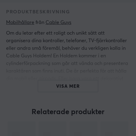
PRODUKTBESKRIVNING
Mobilhållare
 från 
Cable Guys
Om du letar efter ett roligt och unikt sätt att
organisera dina kontroller, telefoner, TV-fjärrkontroller
eller andra små föremål, behöver du verkligen kolla in
Cable Guys Holdem! En Holdem kommer i en
cylinderförpackning som går att vända och presentera
karaktären som finns inuti. De är perfekta för att hålla
din mobil eller airpods. Eller bara vara ett dekorativt
föremål på ditt skrivbord.
VISA MER
Mobil- och kontrollhållarna finns i olika
karaktärsdesigner för att passa din stil och dina
favoriter. Dessutom är dessa hållare utmärkta som
Relaterade produkter
samlarobjekt.
Mobil- och kontrollhållarna är välbalanserade och