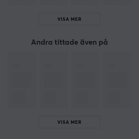
OM VARUMÄRKET
Originella hållare för dina kontroller och mobil med stil
VISA MER
från
Cable Guys
- Bolaget grundades av ett gäng
passionerade gaming- och underhållning-specialister
med tron på kul och funktion ska gå ihop och att
Andra tittade även på
tillverka produkter med ett syfte. Deras vision är att
skapa unika, autentiska samlarprodukter med viljan att
överraska och glädja fans över hela världen.
Om du letar efter tillbehör för din mobiltelefon eller
controller så rekommenderar vi att kolla på officiellt
licenserade produkter från Cable Guys. Deras
produkter är kompatibla med nästan alla Playstation,
Xbox, Switch och retrokontroller. Hållarna är även
kompatibla med alla mobiltelefoner.
VISA MER
SPECIFIKATIONER