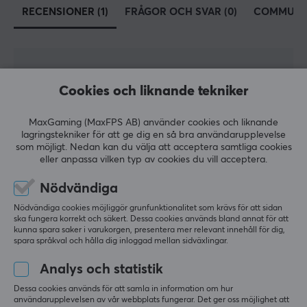
RECENSIONER (1)
FRÅGOR OCH SVAR (0)
COMMUNI
EGENSKAPER
Färg
Röd
5
0%
3.0
4
0%
Cookies och liknande tekniker
3
100%
2
0%
Baserat på 1 recension
MaxGaming (MaxFPS AB) använder cookies och liknande
1
0%
lagringstekniker för att ge dig en så bra användarupplevelse
som möjligt. Nedan kan du välja att acceptera samtliga cookies
eller anpassa vilken typ av cookies du vill acceptera.
LÄMNA RECENSION
Nödvändiga
Relevans
Nödvändiga cookies möjliggör grunfunktionalitet som krävs för att sidan
ska fungera korrekt och säkert. Dessa cookies används bland annat för att
kunna spara saker i varukorgen, presentera mer relevant innehåll för dig,
Alla recensioner
spara språkval och hålla dig inloggad mellan sidväxlingar.
Pär W
Verifierad köpare
Analys och statistik
Respawned Wizard
Level 16
Dessa cookies används för att samla in information om hur
PC
användarupplevelsen av vår webbplats fungerar. Det ger oss möjlighet att