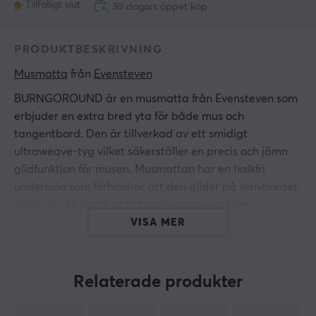
Tillfälligt slut
30 dagars öppet köp
PRODUKTBESKRIVNING
Musmatta
 från 
Evensteven
BURNGOROUND är en musmatta från Evensteven som
erbjuder en extra bred yta för både mus och
tangentbord. Den är tillverkad av ett smidigt
ultraweave-tyg vilket säkerställer en precis och jämn
glidfunktion för musen. Musmattan har en halkfri
undersida som förhindrar att den glider på skrivbordet,
vilket ger en stabil plattform för gaming. Den
förstärkta sömmen runt kanterna bidrar till en ökad
VISA MER
hållbarhet och minskar risken för slitage.
Musmattan är designad för att skydda skrivbordet från
Relaterade produkter
repor och fläckar, vilket bidrar till att hålla arbetsytan
ren och välvårdad. Den släta ytan tillåter en exakt