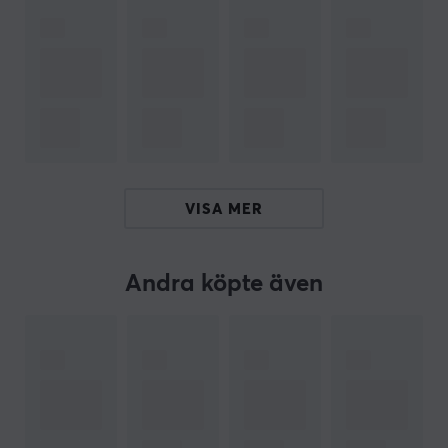
rörelse för alla typer av möss och kompatibla
gamingutrustning, vilket gör den idealisk för gamers
och kontorsarbetare.
Sammanfattning
Extra bred design
Ultraweave-tyg
Stabil plattform för mus och tangentbord
VISA MER
Halkfri undersida
Förstärkta sömmar för hållbarhet
Andra köpte även
ARTIKELNUMMER
Vårt artikelnummer: 36835
Tillv. artikelnummer: EVEN32999