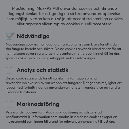
MÅTT & VIKT
MaxGaming (MaxFPS AB) använder cookies och liknande
Bredd
lagringstekniker för att ge dig en så bra användarupplevelse
RECENSIONER (0)
FRÅGOR OCH SVAR (0)
COMMUNI
som möjligt. Nedan kan du välja att acceptera samtliga cookies
900 mm
eller anpassa vilken typ av cookies du vill acceptera.
Djup
Nödvändiga
350 mm
5
0%
0.0
Nödvändiga cookies möjliggör grunfunktionalitet som krävs för att sidan
4
0%
ska fungera korrekt och säkert. Dessa cookies används bland annat för att
3
0%
kunna spara saker i varukorgen, presentera mer relevant innehåll för dig,
2
0%
spara språkval och hålla dig inloggad mellan sidväxlingar.
Baserat på 0 recensioner
1
0%
Analys och statistik
LÄMNA RECENSION
Dessa cookies används för att samla in information om hur
användarupplevelsen av vår webbplats fungerar. Det ger oss möjlighet att
jobba med förbättringar av användarvänligheten, kundservice och andra
liknande funktioner.
Marknadsföring
Mer från vårt Community
Vi använder cookies för riktad marknadsföring och detaljerad
besökarstatistik. Information som samlas in via dessa cookies skapar en
intresseprofil som ligger till grund för relevant annonsering till just dig.