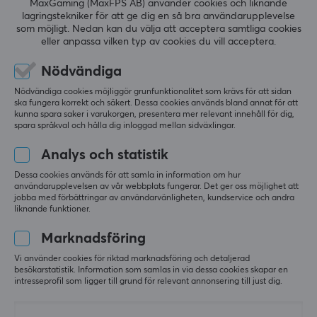
MaxGaming (MaxFPS AB) använder cookies och liknande
900 mm
lagringstekniker för att ge dig en så bra användarupplevelse
som möjligt. Nedan kan du välja att acceptera samtliga cookies
Djup
eller anpassa vilken typ av cookies du vill acceptera.
350 mm
5
0%
Nödvändiga
0.0
4
0%
3
0%
Nödvändiga cookies möjliggör grunfunktionalitet som krävs för att sidan
2
0%
ska fungera korrekt och säkert. Dessa cookies används bland annat för att
Baserat på 0 recensioner
1
0%
kunna spara saker i varukorgen, presentera mer relevant innehåll för dig,
spara språkval och hålla dig inloggad mellan sidväxlingar.
Analys och statistik
LÄMNA RECENSION
Dessa cookies används för att samla in information om hur
användarupplevelsen av vår webbplats fungerar. Det ger oss möjlighet att
jobba med förbättringar av användarvänligheten, kundservice och andra
liknande funktioner.
Mer från vårt Community
Marknadsföring
Vi använder cookies för riktad marknadsföring och detaljerad
besökarstatistik. Information som samlas in via dessa cookies skapar en
intresseprofil som ligger till grund för relevant annonsering till just dig.