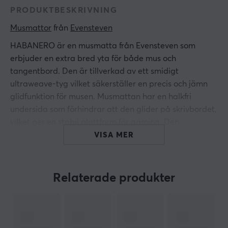
PRODUKTBESKRIVNING
Musmattor
 från 
Evensteven
HABANERO är en musmatta från Evensteven som
erbjuder en extra bred yta för både mus och
tangentbord. Den är tillverkad av ett smidigt
ultraweave-tyg vilket säkerställer en precis och jämn
glidfunktion för musen. Musmattan har en halkfri
undersida som förhindrar att den glider på skrivbordet,
vilket ger en stabil plattform för gaming. Den
förstärkta sömmen runt kanterna bidrar till en ökad
VISA MER
hållbarhet och minskar risken för slitage.
Musmattan är designad för att skydda skrivbordet från
Relaterade produkter
repor och fläckar, vilket bidrar till att hålla arbetsytan
ren och välvårdad. Den släta ytan tillåter en exakt
rörelse för alla typer av möss och kompatibla
gamingutrustning, vilket gör den idealisk för gamers