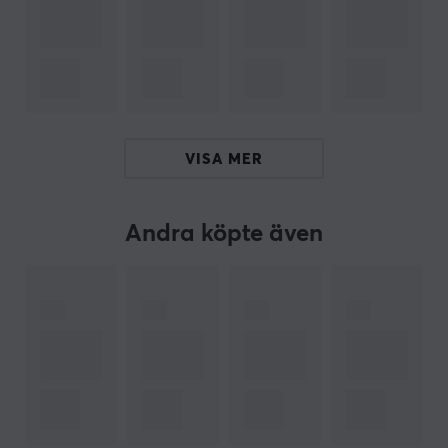
och kontorsarbetare.
Sammanfattning
Extra bred design
Ultraweave-tyg
Stabil plattform för mus och tangentbord
VISA MER
Halkfri undersida
Förstärkta sömmar för hållbarhet
Andra köpte även
ARTIKELNUMMER
Vårt artikelnummer: 36839
Tillv. artikelnummer: EVEN33026
OM VARUMÄRKET