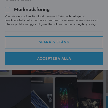
Belysning
Ja
Marknadsföring
LÄMNA RECENSION
Vi använder cookies för riktad marknadsföring och detaljerad
Handledsstöd
besökarstatistik. Information som samlas in via dessa cookies skapar en
Nej
intresseprofil som ligger till grund för relevant annonsering till just dig.
Mer från vårt Community
Färg
Svart
SPARA & STÄNG
MÅTT & VIKT
ACCEPTERA ALLA
Tjocklek
3 mm
Bredd
920 mm
Djup
294 mm