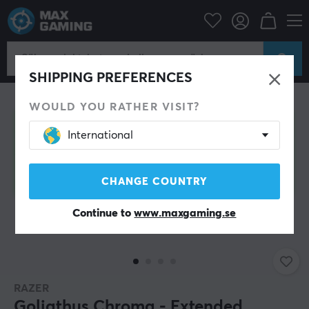
Datortillbehör
Musmatta
SHIPPING PREFERENCES
WOULD YOU RATHER VISIT?
International
CHANGE COUNTRY
Continue to
www.maxgaming.se
RAZER
Goliathus Chroma - Extended