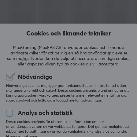
gamingprodukter i världen med nästan minst en
produkt i varje segment. Med deras stora maskineri så
har dom möjlighet att forska, utveckla och producera
produkter till superb kvalité. Om du letar efter en
Cookies och liknande tekniker
produkt som inte sviker när det gäller, då är Razer
något för dig.
MaxGaming (MaxFPS AB) använder cookies och liknande
lagringstekniker för att ge dig en så bra användarupplevelse
som möjligt. Nedan kan du välja att acceptera samtliga cookies
VISA MER
SPECIFIKATIONER
eller anpassa vilken typ av cookies du vill acceptera.
EGENSKAPER
Nödvändiga
RECENSIONER (0)
FRÅGOR OCH SVAR (0)
COMMUNI
Material
Nödvändiga cookies möjliggör grunfunktionalitet som krävs för att sidan
Tyg
ska fungera korrekt och säkert. Dessa cookies används bland annat för att
kunna spara saker i varukorgen, presentera mer relevant innehåll för dig,
spara språkval och hålla dig inloggad mellan sidväxlingar.
Sydd kant
Ja
5
0%
Analys och statistik
0.0
4
0%
3
0%
Tryck
Dessa cookies används för att samla in information om hur
2
0%
användarupplevelsen av vår webbplats fungerar. Det ger oss möjlighet att
Nej
Baserat på 0 recensioner
1
0%
jobba med förbättringar av användarvänligheten, kundservice och andra
liknande funktioner.