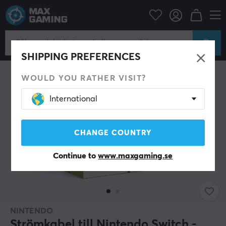
Konsol
Nintendo
Switch Tillbehör
Kablar
SHIPPING PREFERENCES
WOULD YOU RATHER VISIT?
International
CHANGE COUNTRY
Continue to
www.maxgaming.se
NINTENDO
Strömkabel till Nintendo Switch -