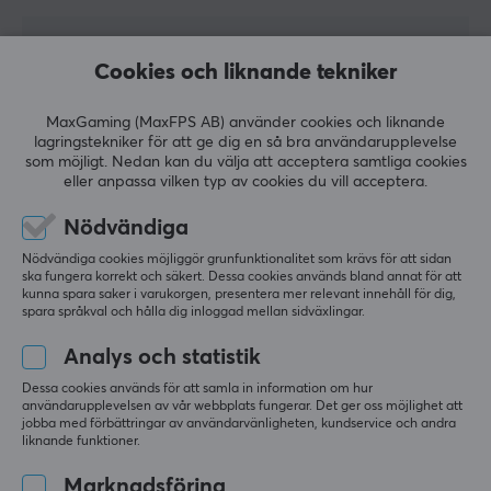
SPECIFIKATIONER
5
100%
Cookies och liknande tekniker
5.0
4
0%
EGENSKAPER
3
0%
2
0%
MaxGaming (MaxFPS AB) använder cookies och liknande
Färg
Baserat på 1 recension
1
0%
lagringstekniker för att ge dig en så bra användarupplevelse
Svart
som möjligt. Nedan kan du välja att acceptera samtliga cookies
eller anpassa vilken typ av cookies du vill acceptera.
LÄMNA RECENSION
GARANTI
Nödvändiga
Producentens garanti
Nödvändiga cookies möjliggör grunfunktionalitet som krävs för att sidan
Relevans
ska fungera korrekt och säkert. Dessa cookies används bland annat för att
1 års garanti
kunna spara saker i varukorgen, presentera mer relevant innehåll för dig,
Alla recensioner
spara språkval och hålla dig inloggad mellan sidväxlingar.
Analys och statistik
mads o
Verifierad köpare
Chilled Juggernaut
Level 15
Dessa cookies används för att samla in information om hur
användarupplevelsen av vår webbplats fungerar. Det ger oss möjlighet att
PC
jobba med förbättringar av användarvänligheten, kundservice och andra
liknande funktioner.
Nintendo Strömkabel till Nintendo Switch - AC Adapter
för 5 mån. sen
Marknadsföring