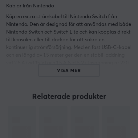
Kablar
 från 
Nintendo
Köp en extra strömkabel till Nintendo Switch från
Nintendo. Den är designad för att användas med både
Nintendo Switch och Switch Lite och kan kopplas direkt
till konsolen eller till dockan för att säkra en
kontinuerlig strömförsörjning. Med en fast USB-C-kabel
och en längd av 1,5 meter ger den en stabil laddning
vid 2,6 A (vid 15 V) och 1,5 A (vid 5 V). Inspänning är 230
V, vilket gör den kompatibel med standard vägguttag
VISA MER
på många marknader.
Strömkabelns byggkvalitet är av hög standard och är
Relaterade produkter
framtagen för att motstå vanlig slitage som kan uppstå
vid daglig användning. Den har en robust design som
säkerställer att den är stabil och pålitlig, vilket är
väsentligt för gamers som behöver ladda sin enhet
snabbt. Den tekniska specifikationen med USB-C