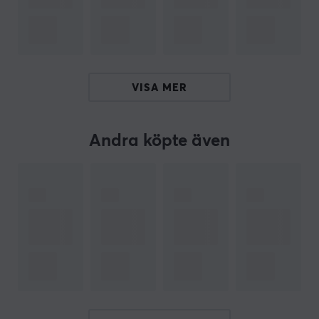
anslutning gör den dessutom framtidssäker och
kompatibel med flera enheter. Adapterns effektgaranti
är en ytterligare aspekt att beakta för den som
prioriterar kvalitet.
VISA MER
Sammanfattning
Strömkabel för Nintendo Switch och Switch Lite
Utgång på 2,6 A (vid 15 V) och 1,5 A (vid 5 V)
Andra köpte även
Utvecklad för gamers som vill spela och ladda
samtidigt
Fast USB-C-kabel med 1,5 meter längd
Inspänning på 230 V, robust byggkvalitet
ARTIKELNUMMER
Vårt artikelnummer: 10636
Tillv. artikelnummer: 2510666