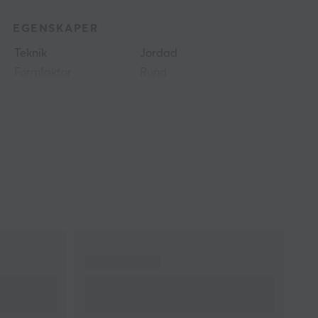
EGENSKAPER
Teknik
Jordad
Formfaktor
Rund
Färg
Svart
GARANTI
Producentens garanti
2 års garanti
MÅTT & VIKT
Kabellängd
3 meter