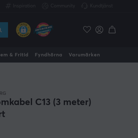
Inspiration
Community
Kundtjänst
em & Fritid
Fyndhörna
Varumärken
RG
ömkabel C13 (3 meter)
rt