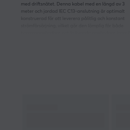
med driftsnätet. Denna kabel med en längd av 3
meter och jordad IEC C13-anslutning är optimalt
konstruerad för att leverera pålitlig och konstant
strömförsörjning, vilket gör den lämplig för både
hemmaanvändare och krävande användare inom I
och radioutrustning.
Strömkabelns byggkvalitet garanteras av
användningen av högkvalitativa komponenter, vilk
bidrar till dess förmåga att upprätthålla stabil
strömförsörjning under distans. Pluggen i CEE 7/7-
stil säkerställer en solid och säker anslutning. Den
runda formen av kabeln ger flexibilitet och lätthet i
användning och installation. Med en nominell
belastningsström på 10 A kan den hantera de flest
enheter utan problem, vilket är viktigt för spelare
och tekniskt intresserade som förlitar sig på
konstant och effektiv strömförsörjning.