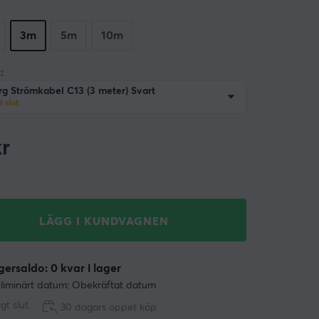
3m
5m
10m
:
g Strömkabel C13 (3 meter) Svart
gt slut
r
LÄGG I KUNDVAGNEN
ersaldo: 0 kvar i lager
liminärt datum: Obekräftat datum
ligt slut
30 dagars öppet köp