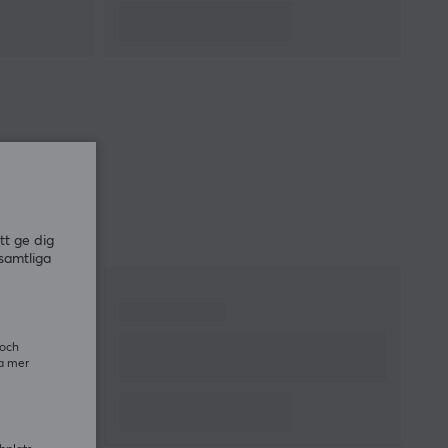
tt ge dig
samtliga
 och
ra mer