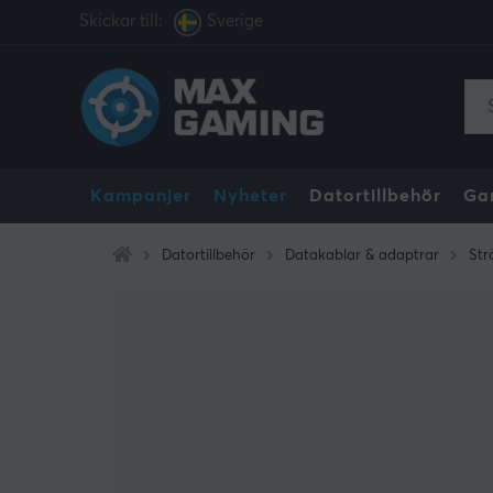
Skickar till:
Sverige
Kampanjer
Nyheter
Datortillbehör
Ga
Datortillbehör
Datakablar & adaptrar
Str