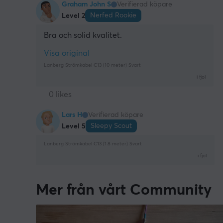
Graham John S
Verifierad köpare
Nerfed Rookie
Level 2
Bra och solid kvalitet.
Visa original
Lanberg Strömkabel C13 (10 meter) Svart
i fjol
0 likes
Lars H
Verifierad köpare
Sleepy Scout
Level 5
Lanberg Strömkabel C13 (1.8 meter) Svart
i fjol
Mer från vårt Community