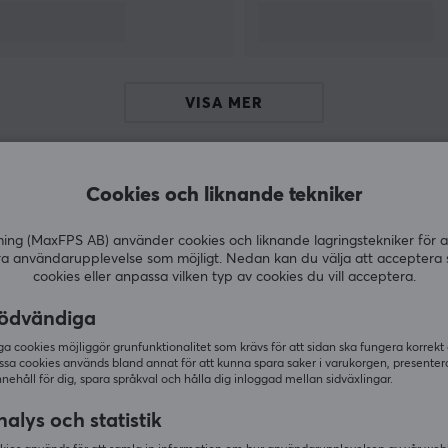
nätverksinfrastrukturer. Du finner även verktyg
och produkter som hjälper dra alla kablar
tillrätta.
VISA MER
Cookies och liknande tekniker
Andra köpte även
g (MaxFPS AB) använder cookies och liknande lagringstekniker för a
ra användarupplevelse som möjligt. Nedan kan du välja att acceptera 
cookies eller anpassa vilken typ av cookies du vill acceptera.
ödvändiga
 cookies möjliggör grunfunktionalitet som krävs för att sidan ska fungera korrekt
ssa cookies används bland annat för att kunna spara saker i varukorgen, presente
nnehåll för dig, spara språkval och hålla dig inloggad mellan sidväxlingar.
alys och statistik