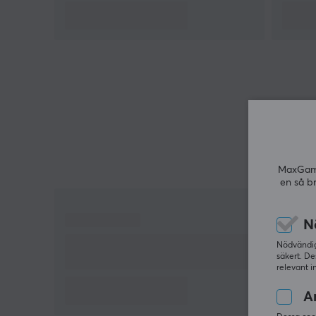
Sammanfattning
Jordad kabeltyp
IEC C13-hane
Ideal för datorer och IT-utrustning
Ger konstant strömförsörjning
Tjocklek på kabelsträngen 1 mm
MaxGamin
en så b
N
Nödvändiga
säkert. De
relevant i
An