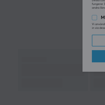
Dessa coo
fungerar. 
andra likn
M
Vi använde
in via des