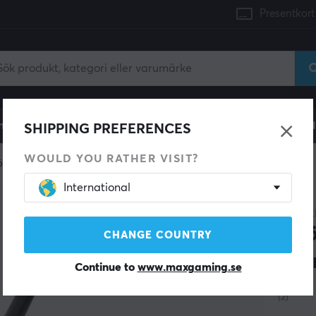
Presentkort
mingdator
Konsol
Gamingstol
Mobiltillbehör
H
SHIPPING PREFERENCES
WOULD YOU RATHER VISIT?
ömkabel
International
LANBE
Str
CHANGE COUNTRY
Sva
Continue to
www.maxgaming.se
(2)