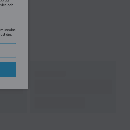
bplats
rvice och
som samlas
just dig.