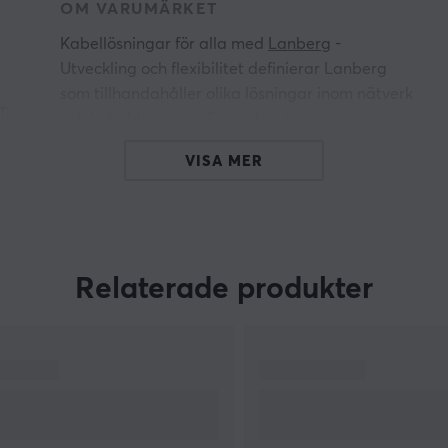
OM VARUMÄRKET
Kabellösningar för alla med
Lanberg
-
Utveckling och flexibilitet definierar Lanberg
som tillhandahåller olika lösningar inom nätverk
T
och
kabeldragning
. Deras breda
produktsortiment har en konstant utveckling och
VISA MER
varumärket bygger på att deras produkter får
kontinuerliga kvalitetsförbättringar. Deras
et
talang att skräddarsy produkter för
marknadens behov har bidragit med en
kontinuerlig tillväxt.
Relaterade produkter
Om du letar efter en kabel eller adapter så har
förmodligen Lanberg med sin breda
a
produktportfölj det du letar efter. Utöver det så
erbjuder lösningar som strukturerat kablage,
inklusive LAN och patchkablar, såväl som
verktyg för att bygga LAN