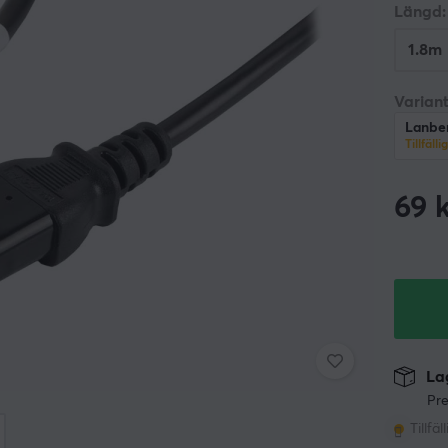
Längd:
1.8m
Variant
Lanber
Tillfälli
69
k
Lag
Pre
Tillfäl