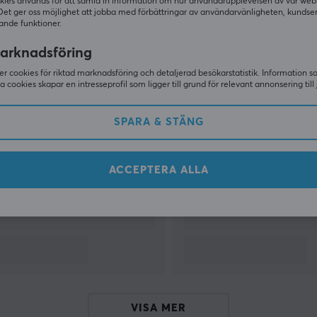
kies används för att samla in information om hur användarupplevelsen av vår web
Det ger oss möjlighet att jobba med förbättringar av användarvänligheten, kundse
ande funktioner.
VISA MER
arknadsföring
r cookies för riktad marknadsföring och detaljerad besökarstatistik. Information 
sa cookies skapar en intresseprofil som ligger till grund för relevant annonsering till 
Andra tittade även på
SPARA & STÄNG
ACCEPTERA ALLA
VISA MER