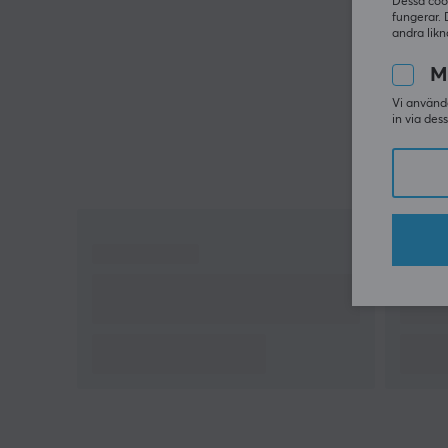
Dessa coo
fungerar. 
andra likn
M
Vi använde
in via des