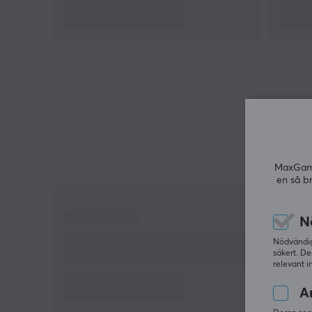
Vinklad CEE 7/7-kontakt och rak IEC 60320
C13-kontakt
Max 250V/10A
Anslutning av enheter till vägguttag
Robust konstruktion för pålitlig strömtillförsel
Kabelns längd på 1 meter ger flexibilitet
MaxGamin
en så b
N
Nödvändiga
säkert. De
relevant i
An