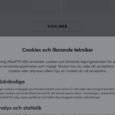
VISA MER
Cookies och liknande tekniker
Andra köpte även
g (MaxFPS AB) använder cookies och liknande lagringstekniker för a
ra användarupplevelse som möjligt. Nedan kan du välja att acceptera 
cookies eller anpassa vilken typ av cookies du vill acceptera.
ödvändiga
 cookies möjliggör grunfunktionalitet som krävs för att sidan ska fungera korrekt
ssa cookies används bland annat för att kunna spara saker i varukorgen, presente
nnehåll för dig, spara språkval och hålla dig inloggad mellan sidväxlingar.
alys och statistik