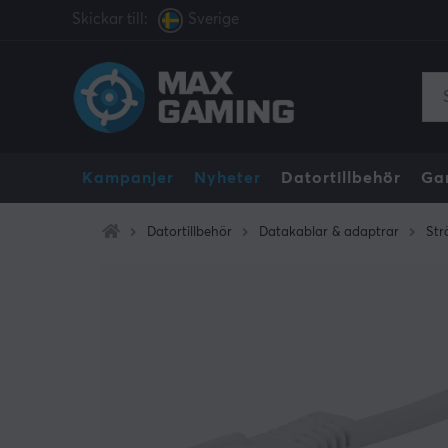
Skickar till:
Sverige
Kampanjer
Nyheter
Datortillbehör
Ga
Datortillbehör
Datakablar & adaptrar
Str