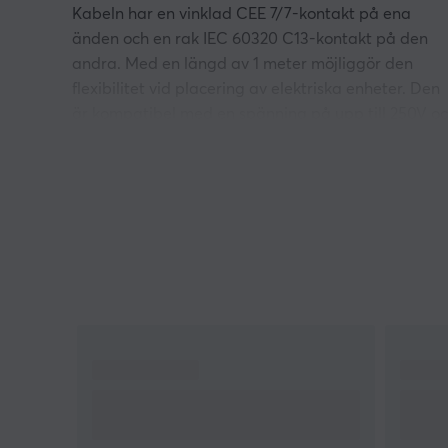
Kabeln har en vinklad CEE 7/7-kontakt på ena
änden och en rak IEC 60320 C13-kontakt på den
andra. Med en längd av 1 meter möjliggör den
flexibilitet vid placering av elektriska enheter. Den
är kompatibel med en spänning på upp till 250V o
strömstyrka på 10A.
Kabeln är tillverkad för att ge en pålitlig
strömförsörjning och är utrustad med robusta
kontakter för optimal anslutning. Vinklad kontakt
underlättar installation i trånga utrymmen, medan
den raka kontakten gör att kabeln kan kopplas till
de flesta enheter. Den effektiva designen är avsed
för både hemmabruk och kontorsmiljöer. Kabeln är
tillverkad med kvalitetsmaterial för att säkerställa
lång hållbarhet och prestanda.
Sammanfattning