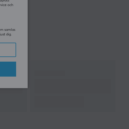
bplats
rvice och
som samlas
just dig.