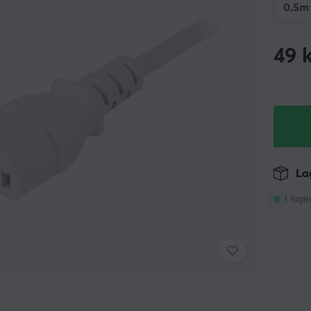
0.5m
49
k
Lag
I lage