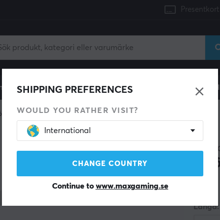
Presentkort
mingdator
Konsol
Gamingstol
Mobiltillbehör
H
SHIPPING PREFERENCES
WOULD YOU RATHER VISIT?
ömkabel
International
DELTA
Str
CHANGE COUNTRY
Continue to
www.maxgaming.se
(0)
Längd: