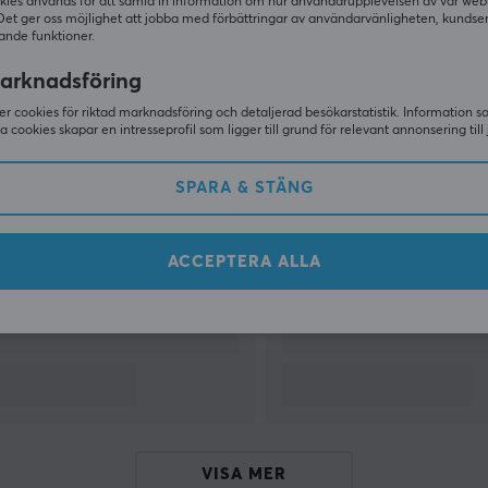
kies används för att samla in information om hur användarupplevelsen av vår web
Det ger oss möjlighet att jobba med förbättringar av användarvänligheten, kundse
ande funktioner.
VISA MER
arknadsföring
r cookies för riktad marknadsföring och detaljerad besökarstatistik. Information 
sa cookies skapar en intresseprofil som ligger till grund för relevant annonsering till 
Andra tittade även på
SPARA & STÄNG
ACCEPTERA ALLA
VISA MER