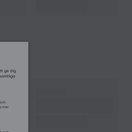
tt ge dig
samtliga
 och
ra mer