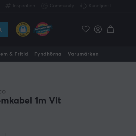
Inspiration
Community
Kundtjänst
em & Fritid
Fyndhörna
Varumärken
CO
ömkabel 1m Vit