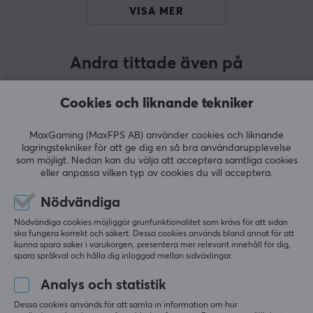
teknikrecensenten och youtubern MKBHD har Keychron
VISA MER
utökat sitt tangentbords sortiment och finns nu i en
mängd olika storlekar och utföranden.
Andra tittade även på
Vi rekommenderar Keychron för den som vill ha ett
pålitligt tangentbord för gaming som enkelt kan tas
Cookies och liknande tekniker
med på LAN. Om du spelar spel på din Smartphone så
rekommenderar vi att du provar ett Keychron
MaxGaming (MaxFPS AB) använder cookies och liknande
tangentbord för att få ett extra övertag över dina
lagringstekniker för att ge dig en så bra användarupplevelse
motståndare.
som möjligt. Nedan kan du välja att acceptera samtliga cookies
eller anpassa vilken typ av cookies du vill acceptera.
Nödvändiga
SPECIFIKATIONER
Nödvändiga cookies möjliggör grunfunktionalitet som krävs för att sidan
EGENSKAPER
ska fungera korrekt och säkert. Dessa cookies används bland annat för att
VISA MER
kunna spara saker i varukorgen, presentera mer relevant innehåll för dig,
Actuation
spara språkval och hålla dig inloggad mellan sidväxlingar.
45±15gf
Analys och statistik
Bottom out
RECENSIONER (0)
FRÅGOR OCH SVAR (0)
COMMUNI
Dessa cookies används för att samla in information om hur
3.4mm