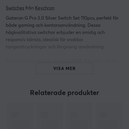
Switches
 från 
Keychron
Gateron G Pro 3.0 Silver Switch Set 110pcs, perfekt för
både gaming och kontorsanvändning. Dessa
högkvalitativa switchar erbjuder en smidig och
responsiv känsla, idealisk för snabba
tangenttryckningar och långvarig användning.
Switcharna är tillverkade med POM, MX stem och har
ett transparent PC-hölje som ger en stilren look
VISA MER
samtidigt som det stödjer SMD LED för anpassad RGB-
belysning. Den vita basen är gjord av slitstark Nylon
PA66, och fjädrarna är tillverkade av fjäderstål för
Relaterade produkter
ökad hållbarhet.
Tvåstegsfjädern ger en snabbare återgång och ett mer
kraftfullt, dominerande ljud i topplocket.