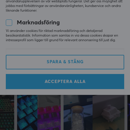
användarupplevelsen av vår webbplats fungerar. Det ger oss möjlighet att
jobba med förbättringar av användarvänligheten, kundservice och andra
Pins
liknande funktioner.
3
5
0%
0.0
Marknadsföring
4
0%
Pre-travel
3
0%
Vi använder cookies för riktad marknadsföring och detaljerad
2
0%
1.2±0.3mm
besökarstatistik. Information som samlas in via dessa cookies skapar en
Baserat på 0 recensioner
1
0%
intresseprofil som ligger till grund för relevant annonsering till just dig.
Typ
Linjär
LÄMNA RECENSION
SPARA & STÄNG
GARANTI
Producentens garanti
ACCEPTERA ALLA
Mer från vårt Community
1 års garanti