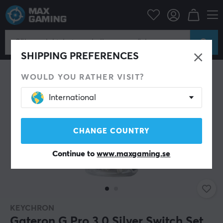
rtillbehör
Tangentbord & Tillbehör
Custom keyboard
Switches
SHIPPING PREFERENCES
WOULD YOU RATHER VISIT?
International
CHANGE COUNTRY
Continue to
www.maxgaming.se
KEYCHRON
Gateron G Pro 3.0 Silver Switch Set