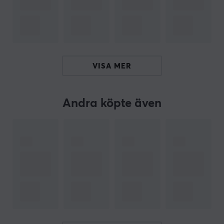
Med 3-pins design och fabriksapplicerad lube levererar
dessa switchar jämn prestanda och lång livslängd. Ett
utmärkt val för den som vill ha hög prestanda och
kvalitet i sitt tangentbord.
VISA MER
ARTIKELNUMMER
Vårt artikelnummer: 33686
Andra köpte även
Tillv. artikelnummer: G186
OM VARUMÄRKET
Keychron
startade som ett kickstarter-projekt med
målsättning om att tillverka ett trådlöst mekaniskt
tangentbord med mångsidighet och
multikompatibilitet. Deras tangentbord är kompatibla
med både PC, Mac och även Smartphone. Efter
lanseringssuccén och hyllningarna av