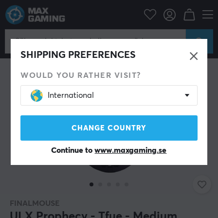
Datortillbehör
Datormus & Tillbehör
Gamingmus
Trådlösa
SHIPPING PREFERENCES
WOULD YOU RATHER VISIT?
International
CHANGE COUNTRY
Continue to
www.maxgaming.se
FINALMOUSE
ULX Prophecy - Tfue - Medium