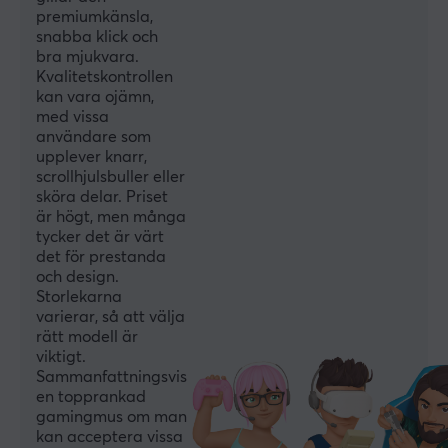
Sensormodell
premiumkänsla,
PixArt PMW3395
snabba klick och
bra mjukvara.
Sensor
Kvalitetskontrollen
Optisk
kan vara ojämn,
med vissa
Typ av brytare
användare som
Huano Blue Shell Pink Dot
upplever knarr,
scrollhjulsbuller eller
Scrollhjul
sköra delar. Priset
Ja
är högt, men många
tycker det är värt
Färg
det för prestanda
och design.
Lila
Storlekarna
Encoder
varierar, så att välja
rätt modell är
TTC Gold
viktigt.
Sammanfattningsvis
Polling Rate
en topprankad
8000 Hz
gamingmus om man
kan acceptera vissa
MCU