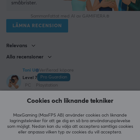
småbrister.
Nordic nRF52840
Sammanfattat med AI av GAMIFIERA.®
GARANTI
LÄMNA RECENSION
Producentens garanti
2 års garanti
Relevans
Alla recensioner
MÅTT & VIKT
Kabellängd
Toni U
Verifierad köpare
1.8 meter
Pro Guardian
Level 7
PC
Playstation
Bredd
56.8 mm
Finalmouse ULX
Cookies och liknande tekniker
Väldigt lätt mus. Inga kvalitetsproblem.
Djup
Allt annat
Väldigt hal utan grepp
MaxGaming (MaxFPS AB) använder cookies och liknande
121.3 mm
Mitten på scrollhjulet
lagringstekniker för att ge dig en så bra användarupplevelse
som möjligt. Nedan kan du välja att acceptera samtliga cookies
Höjd
eller anpassa vilken typ av cookies du vill acceptera.
Visa original
37 mm