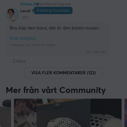
Niklas H
Verifierad köpare
Ganking Guardian
Level 7
PC
Bro, köp den bara, det är den bästa musen.
Visa original
Finalmouse ULX Frostlord - Classic
för 3 mån. sen
2 likes
VISA FLER KOMMENTARER (122)
Mer från vårt Community