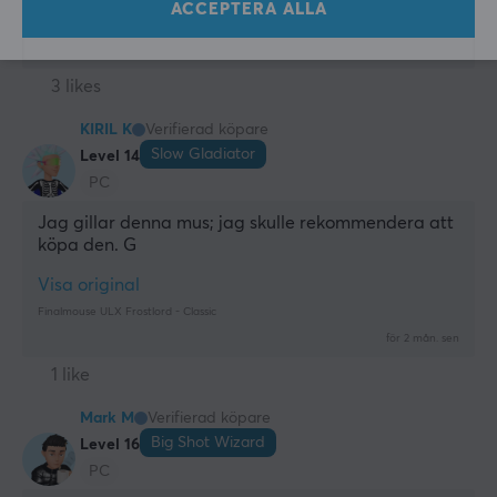
ACCEPTERA ALLA
Finalmouse ULX Frostlord - Classic
för 3 mån. sen
3 likes
KIRIL K
Verifierad köpare
Slow Gladiator
Level 14
PC
Jag gillar denna mus; jag skulle rekommendera att 
köpa den. G
Visa original
Finalmouse ULX Frostlord - Classic
för 2 mån. sen
1 like
Mark M
Verifierad köpare
Big Shot Wizard
Level 16
PC