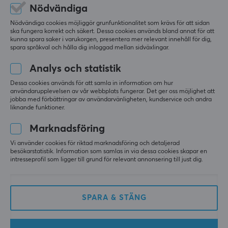
Nödvändiga
Vikt
36 g
Nödvändiga cookies möjliggör grunfunktionalitet som krävs för att sidan
ska fungera korrekt och säkert. Dessa cookies används bland annat för att
kunna spara saker i varukorgen, presentera mer relevant innehåll för dig,
Finalmouse ULX Competition 8K - Small
spara språkval och hålla dig inloggad mellan sidväxlingar.
förra v.
Analys och statistik
0 likes
Dessa cookies används för att samla in information om hur
användarupplevelsen av vår webbplats fungerar. Det ger oss möjlighet att
Cooper G
Verifierad köpare
jobba med förbättringar av användarvänligheten, kundservice och andra
Executive Guardian
Level 7
liknande funktioner.
PC
Marknadsföring
Det tog exakt 2 veckor för musen att anlända, jag 
Vi använder cookies för riktad marknadsföring och detaljerad
var tvungen att betala 60 dollar i tullavgifter. 
besökarstatistik. Information som samlas in via dessa cookies skapar en
Beställde en Classic-storlek och fick en Medium, 
intresseprofil som ligger till grund för relevant annonsering till just dig.
inte världens undergång. Det finns några 
byggkvalitetsproblem och lite skrammel från 
scrollhjulet. Jag tror dock att detta är ett 
SPARA & STÄNG
finalmouse-problem och inte ett problem orsakat 
av frakten.
Visa original