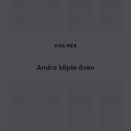
framställda exklusivt för ULX Prophecy erbjuder musen
en sofistikerad och slitstark yta tack vare den nya UV-
matten. Sidorna pryds med konstverk från en persisk
mästarkalligraf, vilket ger musen en elegant och unik
karaktär som reflekterar kreativt hantverk. Samtidigt
är funktionaliteten på topp med Finalmouse Highspeed
VISA MER
Wireless och USB-C-anslutning som säkerställer
pålitlig prestanda under intensiva gaming-sessioner.
Andra köpte även
Sammanfattning
Marknadens lättaste gamingmus, väger endast
33, 36, 38 gram.
Innovativ trådlös teknologi med snabb respons.
Tre storlekar för överlägsen ergonomi.
Unik design med exklusiv yta och konstnärligt
utförande.
Pålitlig anslutning med 2.4Ghz och USB-C-