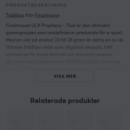
PRODUKTBESKRIVNING
Trådlösa
 från 
Finalmouse
Finalmouse ULX Prophecy - Tfue är den ultimata
gamingmusen som omdefinierar prestanda för e-sport.
Med en vikt på endast 33 till 38 gram är detta en av de
lättaste trådlösa möss som någonsin skapats, helt
optimerad för exakt kontroll och maximal respons.
Utrustad med banbrytande 8000Hz trådlös teknologi
ger ULX Prophecy en otroligt snabb klicklatens på 344
mikrosekunder samt rörelselatens på 444
VISA MER
mikrosekunder. Den är utformad för att ge dig fördelen
att reagera blixtsnabbt i alla spelmoment. Musen
kommer i tre storlekar (Small, Medium och Classic) för
Relaterade produkter
att passa perfekt i olika handstorlekar och greppstilar.
Designen imponerar lika mycket som teknologin. Med
ett kolfiberkomposit-chassi och unika färger