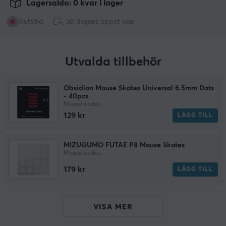
Lagersaldo: 0 kvar i lager
Slutsåld
30 dagars öppet köp
Utvalda tillbehör
Obsidian Mouse Skates Universal 6.5mm Dots
- 40pcs
Mouse skates
129 kr
LÄGG TILL
MIZUGUMO FUTAE P8 Mouse Skates
Mouse skates
179 kr
LÄGG TILL
VISA MER