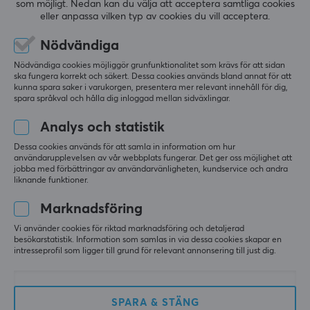
som möjligt. Nedan kan du välja att acceptera samtliga cookies
så långt lagret räcker – missa inte chansen att göra
KUNDSERVICE
eller anpassa vilken typ av cookies du vill acceptera.
årets bästa fynd!
Kundtjänst
Nödvändiga
Frågor & svar
Nödvändiga cookies möjliggör grunfunktionalitet som krävs för att sidan
ska fungera korrekt och säkert. Dessa cookies används bland annat för att
Köpvillkor
kunna spara saker i varukorgen, presentera mer relevant innehåll för dig,
spara språkval och hålla dig inloggad mellan sidväxlingar.
Ångra köp
Analys och statistik
MAXGAMING
Dessa cookies används för att samla in information om hur
användarupplevelsen av vår webbplats fungerar. Det ger oss möjlighet att
Cookies
jobba med förbättringar av användarvänligheten, kundservice och andra
liknande funktioner.
Lediga tjänster
Marknadsföring
Om oss
Vi använder cookies för riktad marknadsföring och detaljerad
Betalsätt
besökarstatistik. Information som samlas in via dessa cookies skapar en
intresseprofil som ligger till grund för relevant annonsering till just dig.
Dataskyddspolicy
Trygg e-handel
Presentkort
SPARA & STÄNG