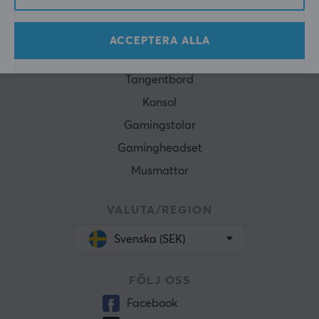
POPULÄRA KATEGORIER
ACCEPTERA ALLA
Gamingmöss
Tangentbord
Konsol
Gamingstolar
Gamingheadset
Musmattor
VALUTA/REGION
Svenska (SEK)
FÖLJ OSS
Facebook