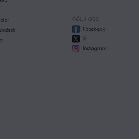
ord
FÖLJ OSS
olar
Facebook
eadset
X
or
Instagram