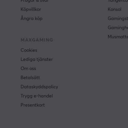
Frågor & svar
Tangentb
Köpvillkor
Konsol
Ångra köp
Gamingst
Gamingh
Musmatt
MAXGAMING
Cookies
Lediga tjänster
Om oss
Betalsätt
Dataskyddspolicy
Trygg e-handel
Presentkort