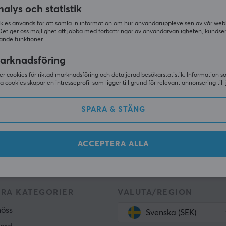
alys och statistik
kies används för att samla in information om hur användarupplevelsen av vår web
Det ger oss möjlighet att jobba med förbättringar av användarvänligheten, kundse
Nyhetsbrev för gamers
ande funktioner.
arknadsföring
 gamers prenumererar idag på vårt nyhetsbrev. Få exklus
emot grymma erbjudanden samt mycket mer!
r cookies för riktad marknadsföring och detaljerad besökarstatistik. Information 
sa cookies skapar en intresseprofil som ligger till grund för relevant annonsering till 
PRENUM
SPARA & STÄNG
ACCEPTERA ALLA
RA KATEGORIER
VALUTA/REGION
öss
Svenska (SEK)