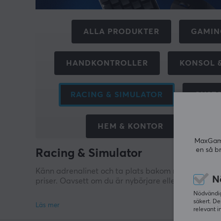
ALLA PRODUKTER
GAMIN
HANDKONTROLLER
KONSOL 
RACING & SIMULATOR
CUST
HEM & KONTOR
TILLB
MaxGamin
en så b
Racing & Simulator
Känn adrenalinet och ta plats bakom ratten - utan 
N
priser. Oavsett om du är nybörjare eller en erfaren 
Nödvändiga
Utforska rattar med force feedback, pedaler med pre
säkert. De
Gör dig redo för nästa varv, till årets bästa pris!
relevant i