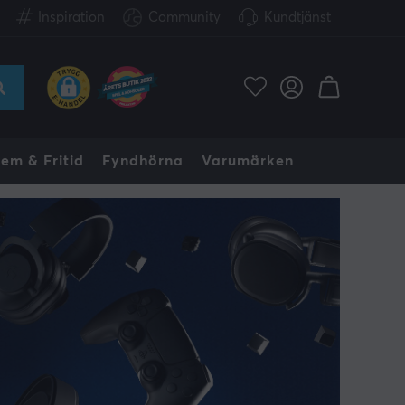
Inspiration
Community
Kundtjänst
em & Fritid
Fyndhörna
Varumärken