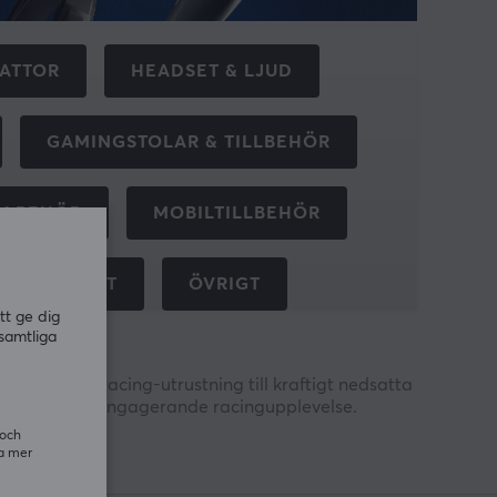
ATTOR
HEADSET & LJUD
GAMINGSTOLAR & TILLBEHÖR
ILLBEHÖR
MOBILTILLBEHÖR
STTILLSKOTT
ÖVRIGT
tt ge dig
samtliga
bud av sim racing-utrustning till kraftigt nedsatta
 realistisk och engagerande racingupplevelse.
 och
signat för att ge dig maximal kontroll och känsla.
ra mer