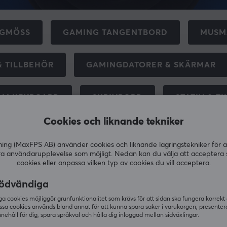
GMÖSS
GAMING TANGENTBORD
MUSM
& TILLBEHÖR
GAMINGDATORER & SKÄRMAR
OM KEYBOARD
SKRIVBORD
STATIV & T
Cookies och liknande tekniker
EHÖR TILL GAMINGMÖSS
ENERGIDRYCK & KO
g (MaxFPS AB) använder cookies och liknande lagringstekniker för a
ra användarupplevelse som möjligt. Nedan kan du välja att acceptera 
cookies eller anpassa vilken typ av cookies du vill acceptera.
att lämna hemmet! Under Black Friday erbjuder vi ett brett ut
ödvändiga
virtuell förare, hittar du här allt du behöver för att skapa en
 cookies möjliggör grunfunktionalitet som krävs för att sidan ska fungera korrekt
cision, racingstolar, växelspakar och kompletta rigs - allt de
ssa cookies används bland annat för att kunna spara saker i varukorgen, presente
nnehåll för dig, spara språkval och hålla dig inloggad mellan sidväxlingar.