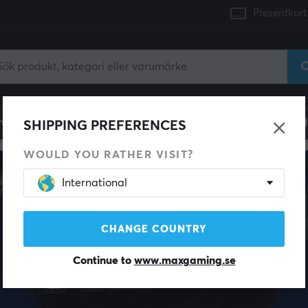
Presentkort
mingdator
Konsol
Gamingstol
Mobiltillbehör
H
SHIPPING PREFERENCES
WOULD YOU RATHER VISIT?
International
CHANGE COUNTRY
Continue to
www.maxgaming.se