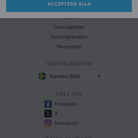
ACCEPTERA ALLA
Tangentbord
Konsol
Gamingstolar
Gamingheadset
Musmattor
VALUTA/REGION
Svenska (SEK)
FÖLJ OSS
Facebook
X
Instagram