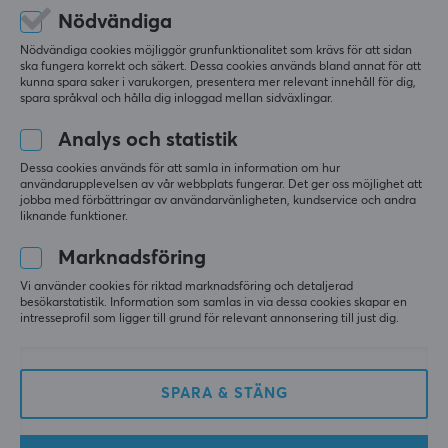
Frågor & svar
Nödvändiga
Köpvillkor
Nödvändiga cookies möjliggör grunfunktionalitet som krävs för att sidan
Ångra köp
ska fungera korrekt och säkert. Dessa cookies används bland annat för att
kunna spara saker i varukorgen, presentera mer relevant innehåll för dig,
spara språkval och hålla dig inloggad mellan sidväxlingar.
MAXGAMING
Analys och statistik
Cookies
Dessa cookies används för att samla in information om hur
användarupplevelsen av vår webbplats fungerar. Det ger oss möjlighet att
Lediga tjänster
jobba med förbättringar av användarvänligheten, kundservice och andra
liknande funktioner.
Om oss
Betalsätt
Marknadsföring
Dataskyddspolicy
Vi använder cookies för riktad marknadsföring och detaljerad
besökarstatistik. Information som samlas in via dessa cookies skapar en
Trygg e-handel
intresseprofil som ligger till grund för relevant annonsering till just dig.
Presentkort
SPARA & STÄNG
POPULÄRA KATEGORIER
Gamingmöss