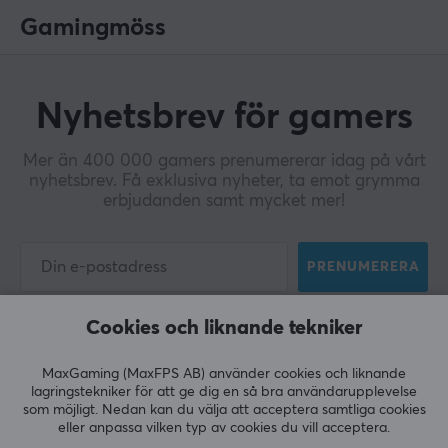
Gamingmöss
Nyhetsbrev för gamers
Mer än 400 000 gamers prenumererar idag på vårt
nyhetsbrev. Få exklusiva nyheter, ta emot grymma
erbjudanden samt mycket mer!
PRENUMERERA
Cookies och liknande tekniker
MaxGaming (MaxFPS AB) använder cookies och liknande
KUNDSERVICE
lagringstekniker för att ge dig en så bra användarupplevelse
som möjligt. Nedan kan du välja att acceptera samtliga cookies
Kundtjänst
eller anpassa vilken typ av cookies du vill acceptera.